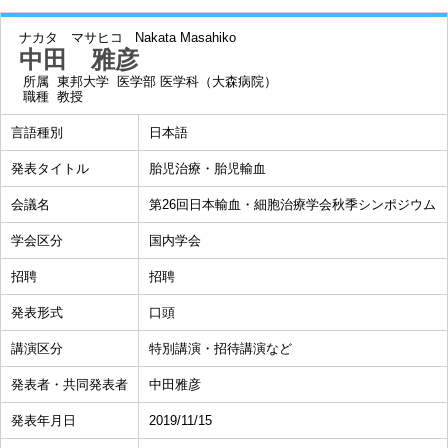
ナカタ マサヒコ
Nakata Masahiko
中田 雅彦
所属
東邦大学 医学部 医学科（大森病院）
職種
教授
言語種別
日本語
発表タイトル
胎児治療・胎児輸血
会議名
第26回日本輸血・細胞治療学会秋季シンポジウム
学会区分
国内学会
招聘
招聘
発表形式
口頭
講演区分
特別講演・招待講演など
発表者・共同発表者
中田雅彦
発表年月日
2019/11/15