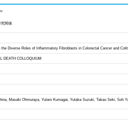
su
研究関係
 the Diverse Roles of Inflammatory Fibroblasts in Colorectal Cancer and Colit
LL DEATH COLLOQUIUM
hina, Masaki Ohmuraya, Yutaro Kumagai, Yutaka Suzuki, Takao Seki, Soh Y