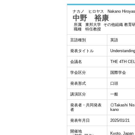
ナカノ ヒロヤス
Nakano Hiroya
中野 裕康
所属
東邦大学 その他組織 教育
職種
特任教授
言語種別
英語
発表タイトル
Understanding
会議名
THE 4TH CE
学会区分
国際学会
発表形式
口頭
講演区分
一般
発表者・共同発表
◎Takashi Nis
者
kano
発表年月日
2025/01/21
開催地
Kyoto, Japan