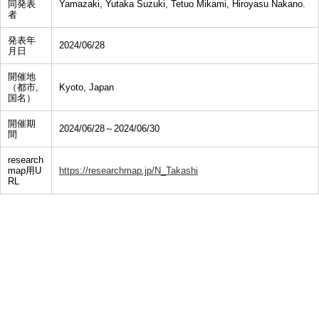
同発表
Yamazaki, Yutaka Suzuki, Tetuo Mikami, Hiroyasu Nakano.
者
発表年
2024/06/28
月日
開催地
（都市,
Kyoto, Japan
国名）
開催期
2024/06/28～2024/06/30
間
research
map用U
https://researchmap.jp/N_Takashi
RL