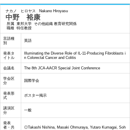
ナカノ ヒロヤス
Nakano Hiroyasu
中野 裕康
所属
東邦大学 その他組織 教育研究関係
職種
特任教授
言語種
英語
別
発表タ
Illuminating the Diverse Role of IL-11-Producing Fibroblasts i
イトル
n Colorectal Cancer and Colitis
会議名
The 8th JCA-AACR Special Joint Conference
学会区
国際学会
分
発表形
ポスター掲示
式
講演区
一般
分
発表
者・共
◎Takashi Nishina, Masaki Ohmuraya, Yutaro Kumagai, Soh