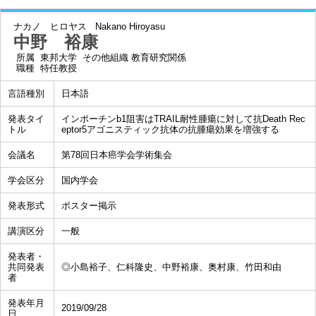
ナカノ ヒロヤス
Nakano Hiroyasu
中野 裕康
所属
東邦大学 その他組織 教育研究関係
職種
特任教授
言語種別
日本語
発表タイ
インポーチンb1阻害はTRAIL耐性腫瘍に対して抗Death Rec
トル
eptor5アゴニスティック抗体の抗腫瘍効果を増強する
会議名
第78回日本癌学会学術集会
学会区分
国内学会
発表形式
ポスター掲示
講演区分
一般
発表者・
共同発表
◎小島裕子、仁科隆史、中野裕康、奥村康、竹田和由
者
発表年月
2019/09/28
日