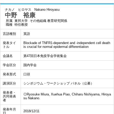
ナカノ ヒロヤス
Nakano Hiroyasu
中野 裕康
所属
東邦大学 その他組織 教育研究関係
職種
特任教授
言語種別
英語
発表タイ
Blockade of TNFR1-dependent and -independent cell death
トル
is crucial for normal epidermal differentiation
会議名
第47回日本免疫学会学術集会
学会区分
国内学会
発表形式
口頭
講演区分
シンポジウム・ワークショップ パネル（公募）
発表者・
◎Ryosuke Miura, Xuehua Piao, Chiharu Nishiyama, Hiroya
共同発表
su Nakano.
者
発表年月
2018/12/11
日