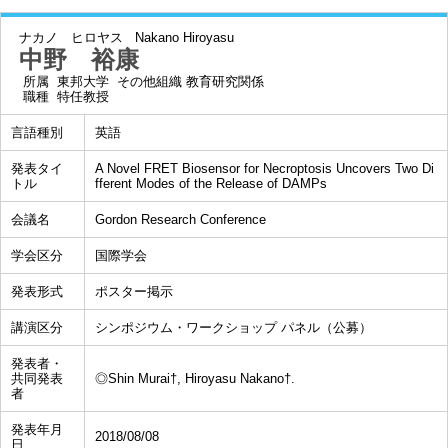
ナカノ ヒロヤス
Nakano Hiroyasu
中野 裕康
所属
東邦大学 その他組織 教育研究関係
職種
特任教授
言語種別
英語
発表タイ
A Novel FRET Biosensor for Necroptosis Uncovers Two Di
トル
fferent Modes of the Release of DAMPs
会議名
Gordon Research Conference
学会区分
国際学会
発表形式
ポスター掲示
講演区分
シンポジウム・ワークショップ パネル（公募）
発表者・
共同発表
◎Shin Murai†, Hiroyasu Nakano†.
者
発表年月
2018/08/08
日