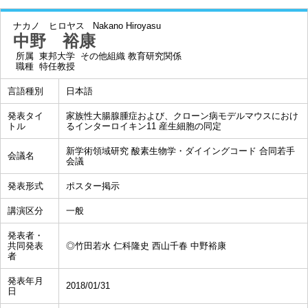
ナカノ ヒロヤス
Nakano Hiroyasu
中野 裕康
所属
東邦大学 その他組織 教育研究関係
職種
特任教授
言語種別
日本語
発表タイ
家族性大腸腺腫症および、クローン病モデルマウスにおけ
トル
るインターロイキン11 産生細胞の同定
新学術領域研究 酸素生物学・ダイイングコード 合同若手
会議名
会議
発表形式
ポスター掲示
講演区分
一般
発表者・
共同発表
◎竹田若水 仁科隆史 西山千春 中野裕康
者
発表年月
2018/01/31
日