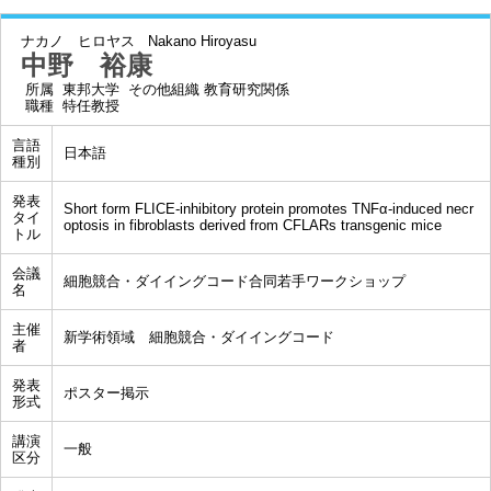
ナカノ ヒロヤス
Nakano Hiroyasu
中野 裕康
所属
東邦大学 その他組織 教育研究関係
職種
特任教授
言語
日本語
種別
発表
Short form FLICE-inhibitory protein promotes TNFα-induced necr
タイ
optosis in fibroblasts derived from CFLARs transgenic mice
トル
会議
細胞競合・ダイイングコード合同若手ワークショップ
名
主催
新学術領域 細胞競合・ダイイングコード
者
発表
ポスター掲示
形式
講演
一般
区分