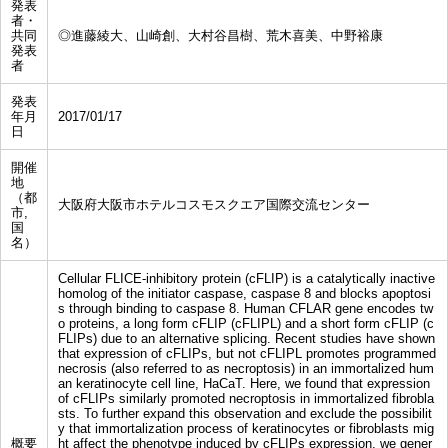
発表
者・
共同
◎進藤綾大、山崎創、大村谷昌樹、荒木喜美、中野裕康
発表
者
発表
年月
2017/01/17
日
開催
地
（都
大阪府大阪市ホテルコスモスクエア国際交流センター
市,
国
名）
Cellular FLICE-inhibitory protein (cFLIP) is a catalytically inactive
homolog of the initiator caspase, caspase 8 and blocks apoptosi
s through binding to caspase 8. Human CFLAR gene encodes tw
o proteins, a long form cFLIP (cFLIPL) and a short form cFLIP (c
FLIPs) due to an alternative splicing. Recent studies have shown
that expression of cFLIPs, but not cFLIPL promotes programmed
necrosis (also referred to as necroptosis) in an immortalized hum
an keratinocyte cell line, HaCaT. Here, we found that expression
of cFLIPs similarly promoted necroptosis in immortalized fibrobla
sts. To further expand this observation and exclude the possibilit
y that immortalization process of keratinocytes or fibroblasts mig
概要
ht affect the phenotype induced by cFLIPs expression, we gener