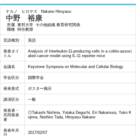
ナカノ ヒロヤス
Nakano Hiroyasu
中野 裕康
所属
東邦大学 その他組織 教育研究関係
職種
特任教授
言語種別
英語
発表タイ
Analysis of Interleukin-11-producing cells in a colitis-associ
トル
ated cancer model using IL-11 reporter mice
会議名
Keystone Symposia on Molecular and Cellular Biology
学会区分
国際学会
発表形式
ポスター掲示
講演区分
一般
発表者・
◎Takashi Nishina, Yutaka Deguchi, Eri Nakamura, Yuko K
共同発表
ojima, Norihiro Tada, Hiroyasu Nakano
者
発表年月
2017/02/07
日