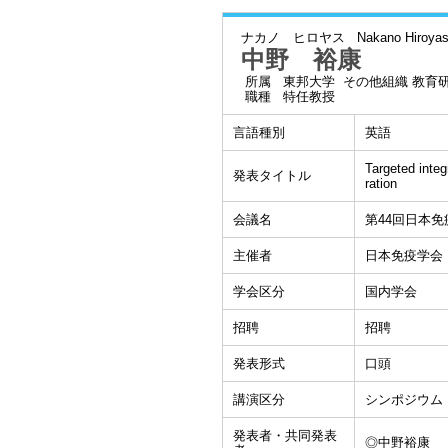
ナカノ ヒロヤス
Nakano Hiroya
中野 裕康
所属
東邦大学 その他組織 教育
職種
特任教授
言語種別
英語
Targeted integ
発表タイトル
ration
会議名
第44回日本免
主催者
日本免疫学会
学会区分
国内学会
招聘
招聘
発表形式
口頭
講演区分
シンポジウム
発表者・共同発表
◎中野裕康