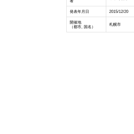
者
発表年月日
2015/12/20
開催地
札幌市
（都市, 国名）