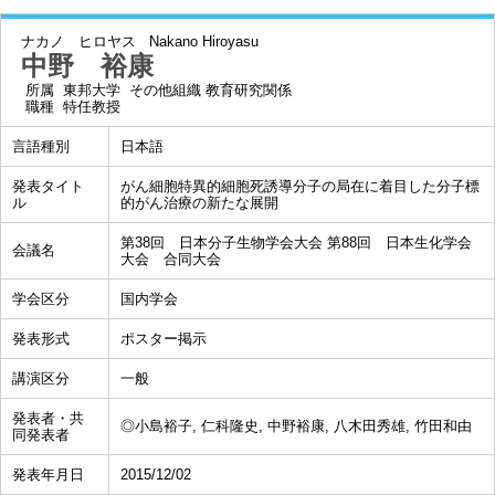
ナカノ ヒロヤス
Nakano Hiroyasu
中野 裕康
所属
東邦大学 その他組織 教育研究関係
職種
特任教授
言語種別
日本語
発表タイト
がん細胞特異的細胞死誘導分子の局在に着目した分子標
ル
的がん治療の新たな展開
第38回 日本分子生物学会大会 第88回 日本生化学会
会議名
大会 合同大会
学会区分
国内学会
発表形式
ポスター掲示
講演区分
一般
発表者・共
◎小島裕子, 仁科隆史, 中野裕康, 八木田秀雄, 竹田和由
同発表者
発表年月日
2015/12/02