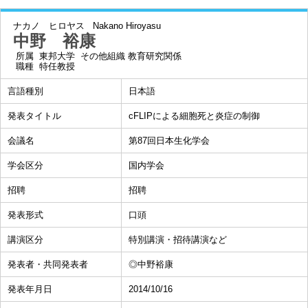
ナカノ ヒロヤス
Nakano Hiroyasu
中野 裕康
所属
東邦大学 その他組織 教育研究関係
職種
特任教授
言語種別
日本語
発表タイトル
cFLIPによる細胞死と炎症の制御
会議名
第87回日本生化学会
学会区分
国内学会
招聘
招聘
発表形式
口頭
講演区分
特別講演・招待講演など
発表者・共同発表者
◎中野裕康
発表年月日
2014/10/16