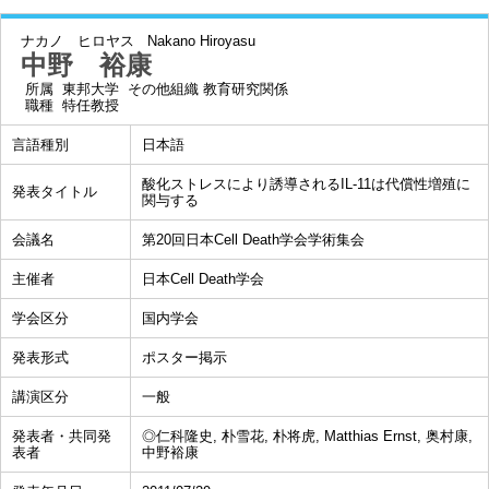
ナカノ ヒロヤス
Nakano Hiroyasu
中野 裕康
所属
東邦大学 その他組織 教育研究関係
職種
特任教授
言語種別
日本語
酸化ストレスにより誘導されるIL-11は代償性増殖に
発表タイトル
関与する
会議名
第20回日本Cell Death学会学術集会
主催者
日本Cell Death学会
学会区分
国内学会
発表形式
ポスター掲示
講演区分
一般
発表者・共同発
◎仁科隆史, 朴雪花, 朴将虎, Matthias Ernst, 奥村康,
表者
中野裕康