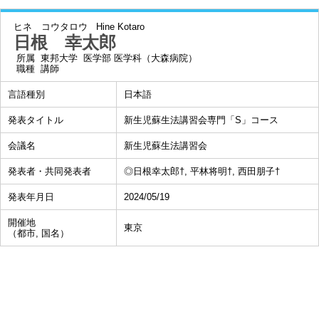
ヒネ コウタロウ
Hine Kotaro
日根 幸太郎
所属
東邦大学 医学部 医学科（大森病院）
職種
講師
言語種別
日本語
発表タイトル
新生児蘇生法講習会専門「S」コース
会議名
新生児蘇生法講習会
発表者・共同発表者
◎日根幸太郎†, 平林将明†, 西田朋子†
発表年月日
2024/05/19
開催地
東京
（都市, 国名）