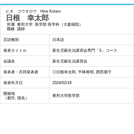
ヒネ コウタロウ
Hine Kotaro
日根 幸太郎
所属
東邦大学 医学部 医学科（大森病院）
職種
講師
言語種別
日本語
発表タイトル
新生児蘇生法講習会専門「S」コース
会議名
新生児蘇生法講習会
発表者・共同発表者
◎日根幸太郎, 平林将明, 西田朋子
発表年月日
2024/02/18
開催地
東邦大学医学部
（都市, 国名）