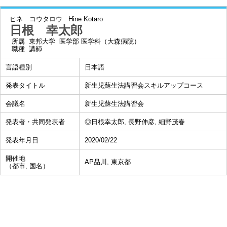
ヒネ コウタロウ
Hine Kotaro
日根 幸太郎
所属
東邦大学 医学部 医学科（大森病院）
職種
講師
言語種別
日本語
発表タイトル
新生児蘇生法講習会スキルアップコース
会議名
新生児蘇生法講習会
発表者・共同発表者
◎日根幸太郎, 長野伸彦, 細野茂春
発表年月日
2020/02/22
開催地
AP品川, 東京都
（都市, 国名）