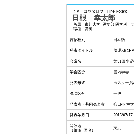
ヒネ コウタロウ
Hine Kotaro
日根 幸太郎
所属
東邦大学 医学部 医学科（
職種
講師
言語種別
日本語
発表タイトル
胎児期にP
会議名
第51回小
学会区分
国内学会
発表形式
ポスター掲
講演区分
一般
発表者・共同発表者
◎日根 幸太郎
発表年月日
2015/07/17
開催地
東京
（都市, 国名）