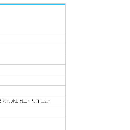
澤 司†, 片山 雄三†, 与田 仁志†