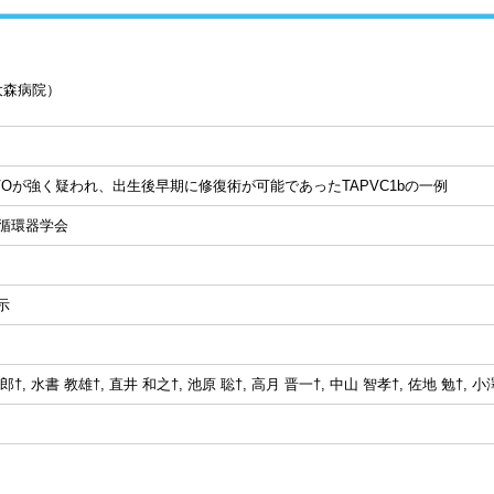
大森病院）
VOが強く疑われ、出生後早期に修復術が可能であったTAPVC1bの一例
児循環器学会
示
†, 水書 教雄†, 直井 和之†, 池原 聡†, 高月 晋一†, 中山 智孝†, 佐地 勉†, 小