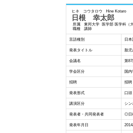
ヒネ コウタロウ
Hine Kotaro
日根 幸太郎
所属
東邦大学 医学部 医学科（
職種
講師
言語種別
日本
発表タイトル
胎児
会議名
第8
学会区分
国内
招聘
招聘
発表形式
口頭
講演区分
シン
発表者・共同発表者
◎日
発表年月日
2014