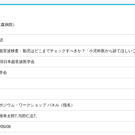
大森病院）
語
超音波検査：胎児はどこまでチェックすべきか？「小児科医から診てほしい
7回日本超音波医学会
学会
ポジウム・ワークショップ パネル（指名）
根幸太郎†,与田仁志†,
/05/09