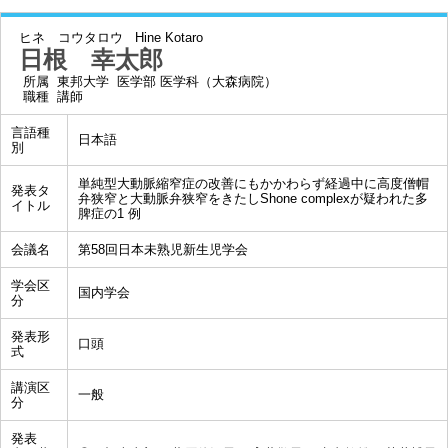
ヒネ コウタロウ
Hine Kotaro
日根 幸太郎
所属
東邦大学 医学部 医学科（大森病院）
職種
講師
言語種
日本語
別
単純型大動脈縮窄症の改善にもかかわらず経過中に高度僧帽
発表タ
弁狭窄と大動脈弁狭窄をきたしShone complexが疑われた多
イトル
脾症の1 例
会議名
第58回日本未熟児新生児学会
学会区
国内学会
分
発表形
口頭
式
講演区
一般
分
発表