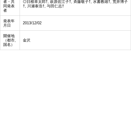
者・共
◎日根幸太郎†, 萩原佐江子†, 斉藤敬子†, 水書教雄†, 荒井博子
同発表
†, 川瀬泰浩†, 与田仁志†
者
発表年
2013/12/02
月日
開催地
（都市,
金沢
国名）