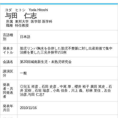
ヨダ ヒトシ
Yoda Hitoshi
与田 仁志
所属
東邦大学 医学部 医学科
職種
特任教授
言語種
日本語
別
発表タ
胎児リンパ胸水を合併した胎児不整脈に対し出産前後で集中
イトル
治療を要した三尖弁狭窄の1例
会議名
第20回城南新生児・未熟児研究会
講演区
一般
分
発表
◎兒玉 祥彦，石田 史彦，中尾 厚，櫻井 裕子 廣田 篤史，石
者・共
井 宏樹，石垣 瑞彦，小島 佳奈，川上 義、杉林 里佳，左合
同発表
治彦,与田 仁志†
者
発表年
2010/11/16
月日