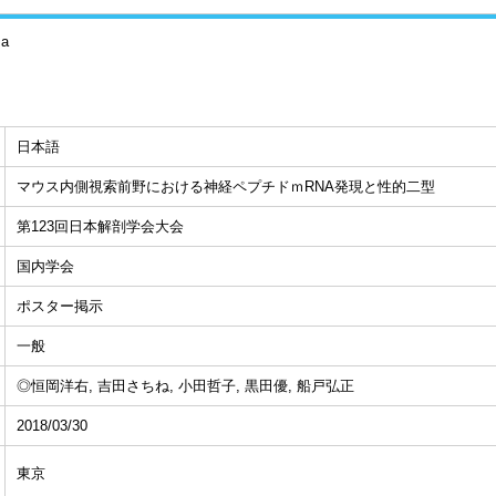
sa
日本語
マウス内側視索前野における神経ペプチドｍRNA発現と性的二型
第123回日本解剖学会大会
国内学会
ポスター掲示
一般
◎恒岡洋右, 吉田さちね, 小田哲子, 黒田優, 船戸弘正
2018/03/30
東京