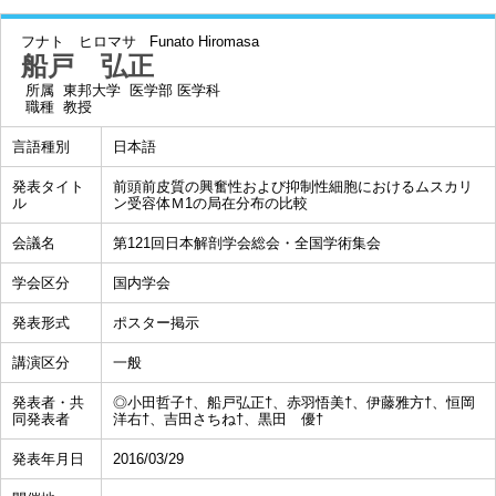
フナト ヒロマサ
Funato Hiromasa
船戸 弘正
所属
東邦大学 医学部 医学科
職種
教授
言語種別
日本語
発表タイト
前頭前皮質の興奮性および抑制性細胞におけるムスカリ
ル
ン受容体Ｍ1の局在分布の比較
会議名
第121回日本解剖学会総会・全国学術集会
学会区分
国内学会
発表形式
ポスター掲示
講演区分
一般
発表者・共
◎小田哲子†、船戸弘正†、赤羽悟美†、伊藤雅方†、恒岡
同発表者
洋右†、吉田さちね†、黒田 優†
発表年月日
2016/03/29