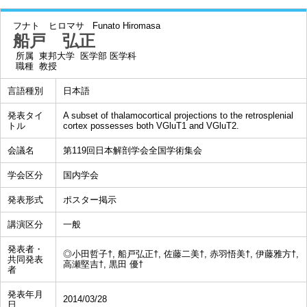
フナト ヒロマサ
Funato Hiromasa
船戸 弘正
所属
東邦大学 医学部 医学科
職種
教授
言語種別
日本語
発表タイ
A subset of thalamocortical projections to the retrosplenial
トル
cortex possesses both VGluT1 and VGluT2.
会議名
第119回日本解剖学会全国学術集会
学会区分
国内学会
発表形式
ポスター掲示
講演区分
一般
発表者・
◎小田哲子†, 船戸弘正†, 佐藤二美†, 赤羽悟美†, 伊藤雅方†,
共同発表
高瀬堅吉†, 黒田 優†
者
発表年月
2014/03/28
日