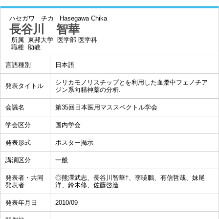
ハセガワ チカ
Hasegawa Chika
長谷川 智華
所属
東邦大学 医学部 医学科
職種
助教
言語種別
日本語
シリカモノリスチップとを利用した血漿中フェノチア
発表タイトル
ジン系向精神薬の分析.
会議名
第35回日本医用マススペクトル学会
学会区分
国内学会
発表形式
ポスター掲示
講演区分
一般
発表者・共同
◎熊澤武志、長谷川智華†、李暁鵬、有信哲哉、妹尾
発表者
洋、鈴木修、佐藤啓造
発表年月日
2010/09