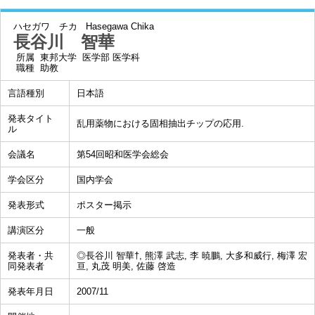
ハセガワ チカ
Hasegawa Chika
長谷川 智華
所属
東邦大学 医学部 医学科
職種
助教
言語種別
日本語
発表タイト
乱用薬物における固相抽出チップの応用.
ル
会議名
第54回昭和医学会総会
学会区分
国内学会
発表形式
ポスター掲示
講演区分
一般
発表者・共
◎長谷川 智華†, 熊澤 武志, 李 暁鵬, 大多和威行, 梅澤 宏
同発表者
亘, 丸茂 明美, 佐藤 啓造
発表年月日
2007/11