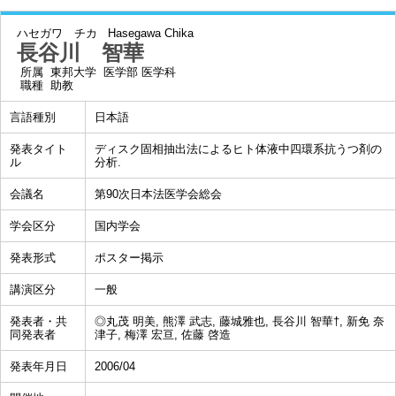
ハセガワ チカ
Hasegawa Chika
長谷川 智華
所属
東邦大学 医学部 医学科
職種
助教
言語種別
日本語
発表タイト
ディスク固相抽出法によるヒト体液中四環系抗うつ剤の
ル
分析.
会議名
第90次日本法医学会総会
学会区分
国内学会
発表形式
ポスター掲示
講演区分
一般
発表者・共
◎丸茂 明美, 熊澤 武志, 藤城雅也, 長谷川 智華†, 新免 奈
同発表者
津子, 梅澤 宏亘, 佐藤 啓造
発表年月日
2006/04