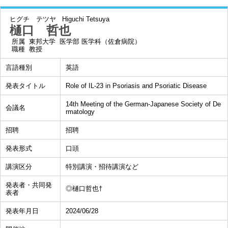
ヒグチ テツヤ
Higuchi Tetsuya
樋口 哲也
所属
東邦大学 医学部 医学科（佐倉病院）
職種
教授
言語種別
英語
発表タイトル
Role of IL-23 in Psoriasis and Psoriatic Disease
14th Meeting of the German-Japanese Society of De
会議名
rmatology
招聘
招聘
発表形式
口頭
講演区分
特別講演・招待講演など
発表者・共同発
◎樋口哲也†
表者
発表年月日
2024/06/28