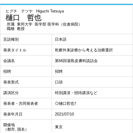
ヒグチ テツヤ
Higuchi Tetsuya
樋口 哲也
所属
東邦大学 医学部 医学科（佐倉病院）
職種
教授
言語種別
日本語
発表タイトル
乾癬外来診療から考える治療選択
会議名
第66回湯島皮膚科談話会
招聘
招聘
発表形式
口頭
講演区分
特別講演・招待講演など
発表者・共同発表者
◎樋口哲也†
発表年月日
2021/07/10
開催地
東京
（都市, 国名）