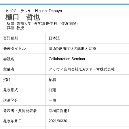
ヒグチ テツヤ
Higuchi Tetsuya
樋口 哲也
所属
東邦大学 医学部 医学科（佐倉病院）
職種
教授
言語種別
日本語
発表タイトル
IBDの皮膚症状の診断と治療
会議名
Collaboration Seminar
主催者
アッヴィ合同会社/EAファーマ株式会社
招聘
招聘
発表形式
口頭
講演区分
一般
発表者・共同発表者
◎樋口哲也†
発表年月日
2021/06/30