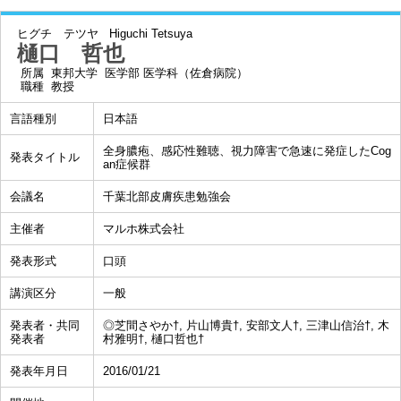
ヒグチ テツヤ
Higuchi Tetsuya
樋口 哲也
所属
東邦大学 医学部 医学科（佐倉病院）
職種
教授
言語種別
日本語
全身膿疱、感応性難聴、視力障害で急速に発症したCog
発表タイトル
an症候群
会議名
千葉北部皮膚疾患勉強会
主催者
マルホ株式会社
発表形式
口頭
講演区分
一般
発表者・共同
◎芝間さやか†, 片山博貴†, 安部文人†, 三津山信治†, 木
発表者
村雅明†, 樋口哲也†
発表年月日
2016/01/21