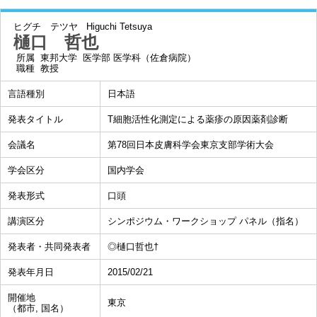
ヒグチ テツヤ
Higuchi Tetsuya
樋口 哲也
所属
東邦大学 医学部 医学科（佐倉病院）
職種
教授
言語種別
日本語
発表タイトル
T細胞活性化測定による薬疹の原因薬剤診断
会議名
第78回日本皮膚科学会東京支部学術大会
学会区分
国内学会
発表形式
口頭
講演区分
シンポジウム・ワークショップ パネル（指名）
発表者・共同発表者
◎樋口哲也†
発表年月日
2015/02/21
開催地
東京
（都市, 国名）