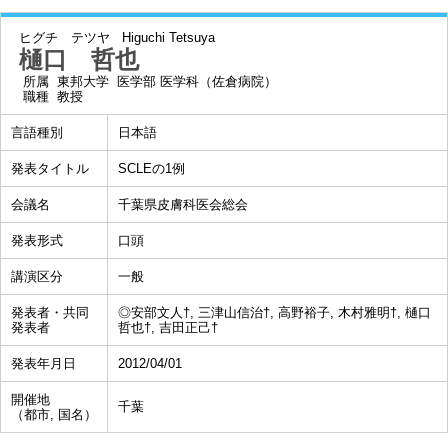
ヒグチ テツヤ
Higuchi Tetsuya
樋口 哲也
所属
東邦大学 医学部 医学科（佐倉病院）
職種
教授
言語種別
日本語
発表タイトル
SCLEの1例
会議名
千葉県皮膚科医会総会
発表形式
口頭
講演区分
一般
発表者・共同
◎安部文人†, 三津山信治†, 高野裕子, 木村雅明†, 樋口
発表者
哲也†, 吉田正己†
発表年月日
2012/04/01
開催地
千葉
（都市, 国名）