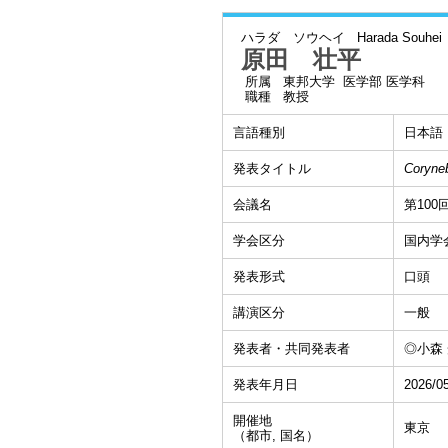
ハラダ ソウヘイ
Harada Souhei
原田 壮平
所属
東邦大学 医学部 医学科
職種
教授
言語種別
日本語
発表タイトル
Coryne
会議名
第10
学会区分
国内学
発表形式
口頭
講演区分
一般
発表者・共同発表者
◎小森 
発表年月日
2026/0
開催地
東京
（都市, 国名）