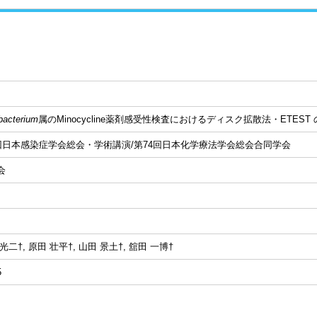
bacterium
属のMinocycline薬剤感受性検査におけるディスク拡散法・ETEST
0回日本感染症学会総会・学術講演/第74回日本化学療法学会総会合同学会
会
光二†, 原田 壮平†, 山田 景土†, 舘田 一博†
5