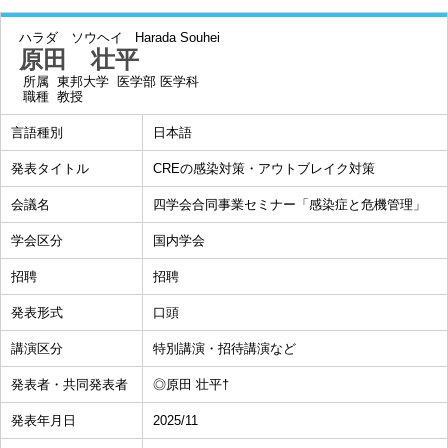
ハラダ ソウヘイ
Harada Souhei
原田 壮平
所属
東邦大学 医学部 医学科
職種
教授
言語種別
日本語
発表タイトル
CREの感染対策・アウトブレイク対策
会議名
四学会合同事業セミナー「感染症と危機管理」
学会区分
国内学会
招聘
招聘
発表形式
口頭
講演区分
特別講演・招待講演など
発表者・共同発表者
◎原田 壮平†
発表年月日
2025/11