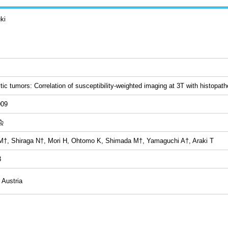
ki
tic tumors: Correlation of susceptibility-weighted imaging at 3T with histopath
009
会
M†, Shiraga N†, Mori H, Ohtomo K, Shimada M†, Yamaguchi A†, Araki T
3
 Austria