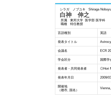
シラガ ノブユキ
Shiraga Nobuyu
白神 伸之
所属
東邦大学 医学部 医学科
職種
特任教授
言語種別
英語
発表タイトル
Astrocy
会議名
ECR 2
学会区分
国際学
発表者・共同発表者
◎Hori 
発表年月日
2009/0
開催地
Vienna,
（都市, 国名）