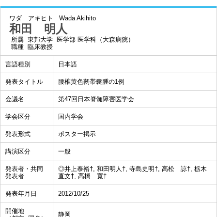
ワダ アキヒト
Wada Akihito
和田 明人
所属
東邦大学 医学部 医学科（大森病院）
職種
臨床教授
言語種別
日本語
発表タイトル
腰椎黄色靭帯嚢腫の1例
会議名
第47回日本脊髄障害医学会
学会区分
国内学会
発表形式
ポスター掲示
講演区分
一般
発表者・共同
◎井上泰裕†, 和田明人†, 寺島史明†, 高松 諒†, 栃木
発表者
直文†, 高橋 寛†
発表年月日
2012/10/25
開催地
静岡