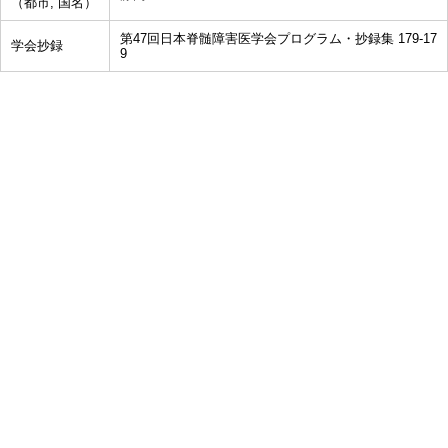
（都市, 国名）
第47回日本脊髄障害医学会プログラム・抄録集 179-17
学会抄録
9