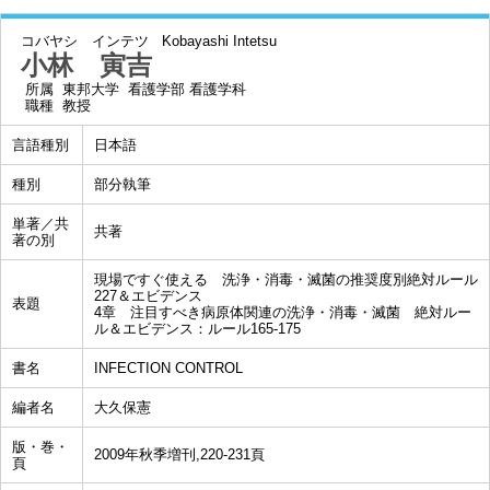
コバヤシ インテツ
Kobayashi Intetsu
小林 寅吉
所属
東邦大学 看護学部 看護学科
職種
教授
言語種別
日本語
種別
部分執筆
単著／共
共著
著の別
現場ですぐ使える 洗浄・消毒・滅菌の推奨度別絶対ルール
227＆エビデンス
表題
4章 注目すべき病原体関連の洗浄・消毒・滅菌 絶対ルー
ル＆エビデンス：ルール165-175
書名
INFECTION CONTROL
編者名
大久保憲
版・巻・
2009年秋季増刊,220-231頁
頁