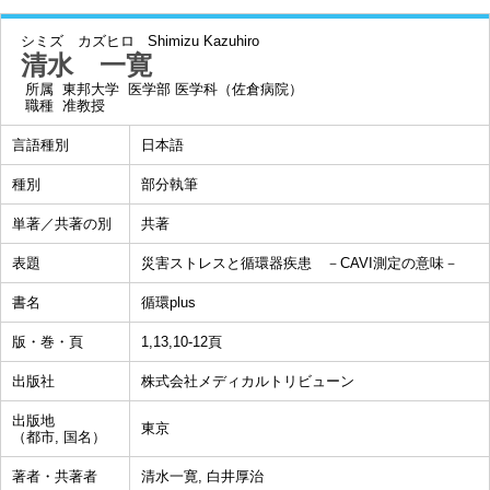
シミズ カズヒロ
Shimizu Kazuhiro
清水 一寛
所属
東邦大学 医学部 医学科（佐倉病院）
職種
准教授
言語種別
日本語
種別
部分執筆
単著／共著の別
共著
表題
災害ストレスと循環器疾患 －CAVI測定の意味－
書名
循環plus
版・巻・頁
1,13,10-12頁
出版社
株式会社メディカルトリビューン
出版地
東京
（都市, 国名）
著者・共著者
清水一寛, 白井厚治