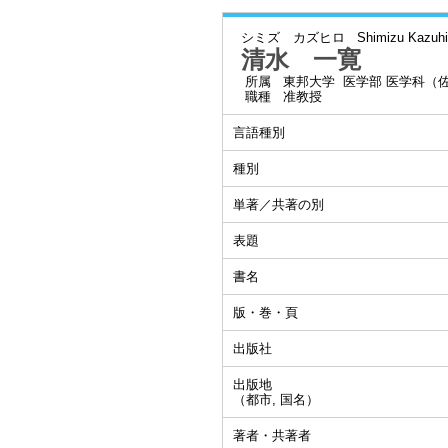
シミズ カズヒロ
Shimizu Kazuhi
清水 一寛
所属
東邦大学 医学部 医学科（
職種
准教授
言語種別
種別
単著／共著の別
表題
書名
版・巻・頁
出版社
出版地
（都市, 国名）
著者・共著者