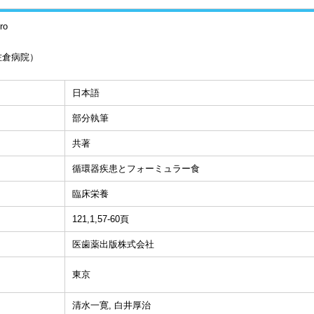
ro
佐倉病院）
日本語
部分執筆
共著
循環器疾患とフォーミュラー食
臨床栄養
121,1,57-60頁
医歯薬出版株式会社
東京
清水一寛, 白井厚治