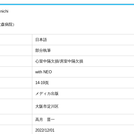
nichi
大森病院）
日本語
部分執筆
心室中隔欠損/房室中隔欠損
with NEO
14-19頁
メディカ出版
大阪市淀川区
高月 晋一
2022/12/01