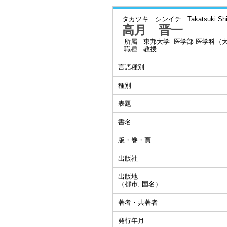
タカツキ シンイチ
Takatsuki Shi
高月 晋一
所属
東邦大学 医学部 医学科（
職種
教授
言語種別
種別
表題
書名
版・巻・頁
出版社
出版地
（都市, 国名）
著者・共著者
発行年月