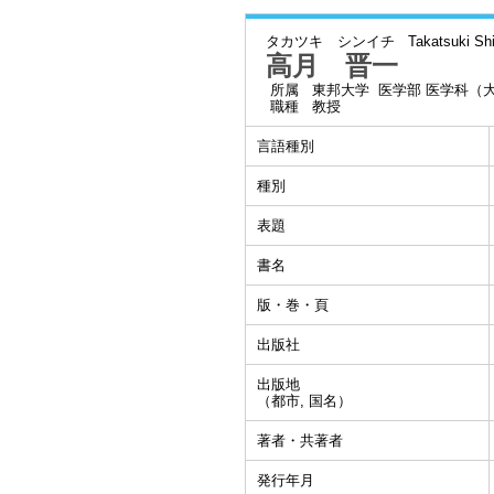
タカツキ シンイチ
Takatsuki Shi
高月 晋一
所属
東邦大学 医学部 医学科（
職種
教授
言語種別
種別
表題
書名
版・巻・頁
出版社
出版地
（都市, 国名）
著者・共著者
発行年月