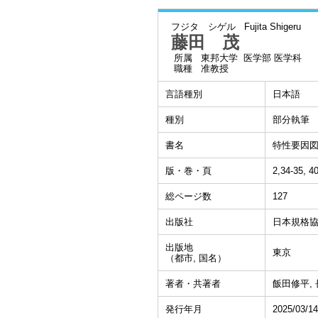
フジタ シゲル
Fujita Shigeru
藤田 茂
所属
東邦大学 医学部 医学科
職種
准教授
言語種別
日本語
種別
部分執筆
書名
特性要因
版・巻・頁
2,34-35, 4
総ページ数
127
出版社
日本規格
出版地
東京
（都市, 国名）
著者・共著者
飯田修平, 
発行年月
2025/03/14