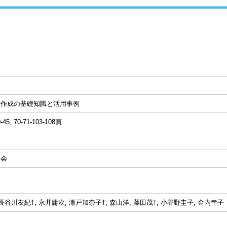
図作成の基礎知識と活用事例
0-45, 70-71-103-108頁
協会
長谷川友紀†, 永井庸次, 瀬戸加奈子†, 森山洋, 藤田茂†, 小谷野圭子, 金内幸子