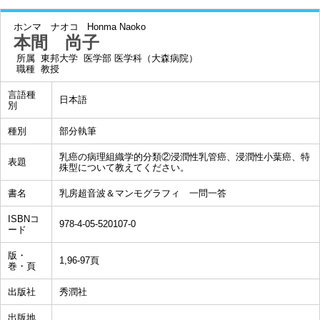
ホンマ ナオコ
Honma Naoko
本間 尚子
所属
東邦大学 医学部 医学科（大森病院）
職種
教授
言語種
日本語
別
種別
部分執筆
乳癌の病理組織学的分類②浸潤性乳管癌、浸潤性小葉癌、特
表題
殊型について教えてください。
書名
乳房超音波＆マンモグラフィ 一問一答
ISBNコ
978-4-05-520107-0
ード
版・
1,96-97頁
巻・頁
出版社
秀潤社
出版地