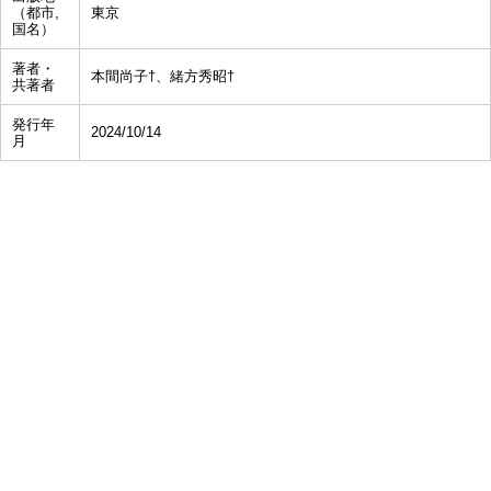
（都市,
東京
国名）
著者・
本間尚子†、緒方秀昭†
共著者
発行年
2024/10/14
月