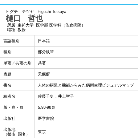
ヒグチ テツヤ
Higuchi Tetsuya
樋口 哲也
所属
東邦大学 医学部 医学科（佐倉病院）
職種
教授
言語種別
日本語
種別
部分執筆
単著／共著の別
共著
表題
天疱瘡
書名
人体の構造と機能からみた病態生理ビジュアルマップ
編者名
佐藤千史，井上智子
版・巻・頁
5,93-98頁
出版社
医学書院
出版地
東京
（都市, 国名）