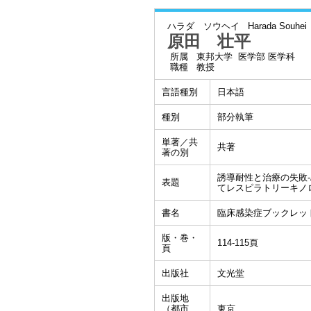
ハラダ ソウヘイ
Harada Souhei
原田 壮平
所属
東邦大学 医学部 医学科
職種
教授
言語種別
日本語
種別
部分執筆
単著／共
共著
著の別
誘導耐性と治療の失敗-AmpC
表題
てレスピラトリーキノ
書名
臨床感染症ブックレッ
版・巻・
114-115頁
頁
出版社
文光堂
出版地
（都市,
東京