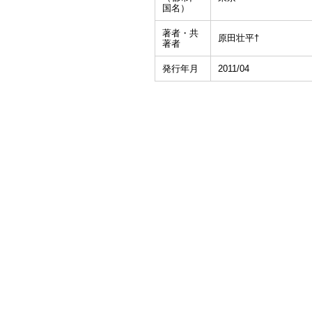
国名）
著者・共
原田壮平†
著者
発行年月
2011/04