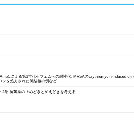
による第3世代セフェムへの耐性化, MRSAのErythromycin-induced clindam
ロンを処方された肺結核の例など-
ト4巻 抗菌薬の止めどきと変えどきを考える