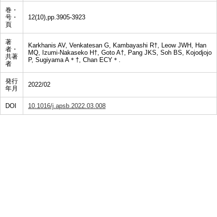
巻・
号・
12(10),pp.3905-3923
頁
著
Karkhanis AV, Venkatesan G, Kambayashi R†, Leow JWH, Han
者・
MQ, Izumi-Nakaseko H†, Goto A†, Pang JKS, Soh BS, Kojodjojo
共著
P, Sugiyama A＊†, Chan ECY＊.
者
発行
2022/02
年月
DOI
10.1016/j.apsb.2022.03.008