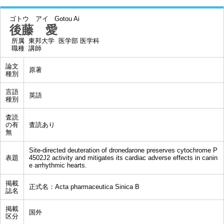
ゴトウ アイ
Gotou Ai
後藤 愛
所属
東邦大学 医学部 医学科
職種
講師
論文
原著
種別
言語
英語
種別
査読
の有
査読あり
無
Site-directed deuteration of dronedarone preserves cytochrome P
表題
4502J2 activity and mitigates its cardiac adverse effects in canin
e arrhythmic hearts.
掲載
正式名：Acta pharmaceutica Sinica B
誌名
掲載
国外
区分