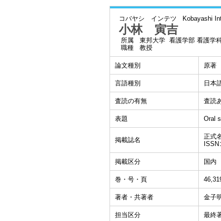
コバヤシ インテツ
Kobayashi In
小林 寅吉
所属
東邦大学 看護学部 看護学
職種
教授
論文種別
原著
言語種別
日本
査読の有無
査読
表題
Ora
正式
掲載誌名
ISSN
掲載区分
国内
巻・号・頁
46,31
著者・共著者
金子明
担当区分
最終