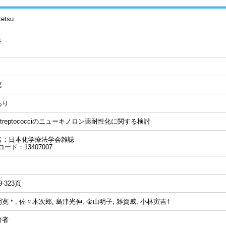
tetsu
科
語
あり
l streptococciのニューキノロン薬耐性化に関する検討
名：日本化学療法学会雑誌
コード：13407007
9-323頁
寛＊, 佐々木次郎, 島津光伸, 金山明子, 雑賀威, 小林寅吉†
著者