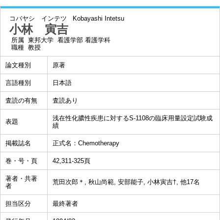
コバヤシ インテツ
Kobayashi Intetsu
小林 寅吉
所属
東邦大学 看護学部 看護学科
職種
教授
論文種別
原著
言語種別
日本語
査読の有無
査読あり
浅在性化膿性疾患に対するS-1108の臨床用量設定試験成
表題
績
掲載誌名
正式名：Chemotherapy
巻・号・頁
42,311-325頁
著者・共著
荒田次郎＊, 秋山尚範, 安部能子, 小林寅吉†, 他17名
者
担当区分
最終著者