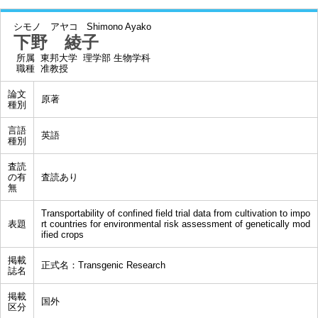
シモノ アヤコ
Shimono Ayako
下野 綾子
所属
東邦大学 理学部 生物学科
職種
准教授
論文
原著
種別
言語
英語
種別
査読
の有
査読あり
無
Transportability of confined field trial data from cultivation to impo
表題
rt countries for environmental risk assessment of genetically mod
ified crops
掲載
正式名：Transgenic Research
誌名
掲載
国外
区分