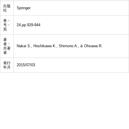
出版
Springer
社
巻・
号・
24,pp.929-944
頁
著
者・
Nakai S., Hoshikawa K., Shimono A., & Ohsawa R.
共著
者
発行
2015/07/03
年月