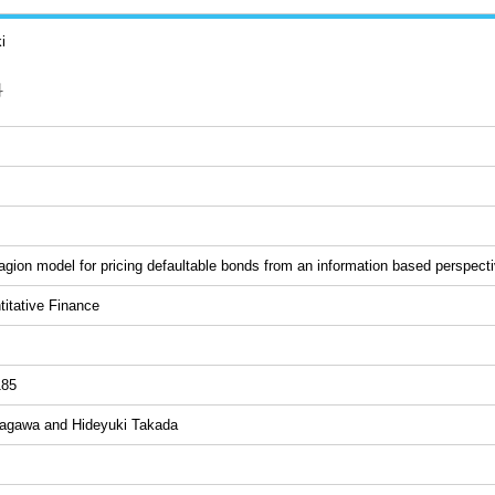
i
科
agion model for pricing defaultable bonds from an information based perspect
ative Finance
185
kagawa and Hideyuki Takada