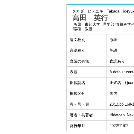
タカダ ヒデユキ
Takada Hideyuk
高田 英行
所属
東邦大学 理学部 情報科学
職種
教授
論文種別
原著
言語種別
英語
査読の有無
査読あり
表題
A default cont
掲載誌名
正式名：Quantit
掲載区分
国内
巻・号・頁
23(1),pp.169-
著者・共著者
Hidetoshi Na
発行年月
2022/11/02